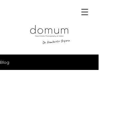
De Humberto Segura
Blog
Una mirada sobre el lugar.
DOMUM,
estudio de narrativa visual.
Aviso legal
|
Política de Privacidad
|
Política de