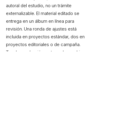
autoral del estudio, no un trámite
externalizable. El material editado se
entrega en un álbum en línea para
revisión. Una ronda de ajustes está
incluida en proyectos estándar, dos en
proyectos editoriales o de campaña.
Tras la aprobación, entrego los archivos
finales en los formatos acordados. Los
archivos brutos no forman parte de la
entrega.