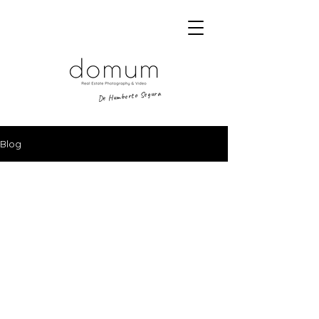
De Humberto Segura
Blog
Una mirada sobre el lugar.
DOMUM,
estudio de narrativa visual.
Aviso legal
|
Política de Privacidad
|
Política de